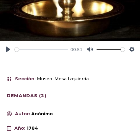
00:51
P
M
S
l
u
e
a
t
t
y
e
t
Sección
:
Museo. Mesa Izquierda
i
n
DEMANDAS (2)
g
s
Autor
:
Anónimo
Año
:
1784