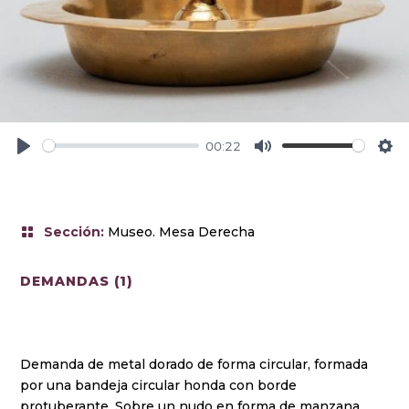
00:22
P
M
S
l
u
e
a
t
t
y
e
t
Sección
:
Museo. Mesa Derecha
i
n
DEMANDAS (1)
g
s
Demanda de metal dorado de forma circular, formada
por una bandeja circular honda con borde
protuberante. Sobre un nudo en forma de manzana