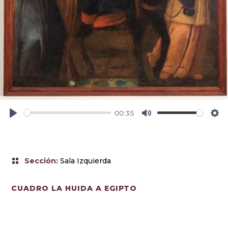
00:35
P
M
S
l
u
e
a
t
t
y
e
t
Sección
:
Sala Izquierda
i
n
CUADRO LA HUIDA A EGIPTO
g
s